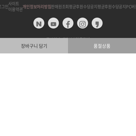
사이트
로그인
개인정보처리방침
판매원조회
평균후원수당공지
평균후원수당공지
PC버
이용약관
주식회사 메타이십일글로벌
장바구니 담기
품절상품
사업자등록번호 : 379-86-02679
대표 : 이한석
서울 서초구 반포대로22길 37 진양빌딩 5층
대표번호 : 02-3444-2101
고객센터 : 02-3444-2101
팩스번호 : 02-3444-2102
info@meta21global.com
통신판매업신고번호 : 제2022-서울서초-0712호
Copyright (C) META21 GLOBAL co., ltd All rights reserv
ed