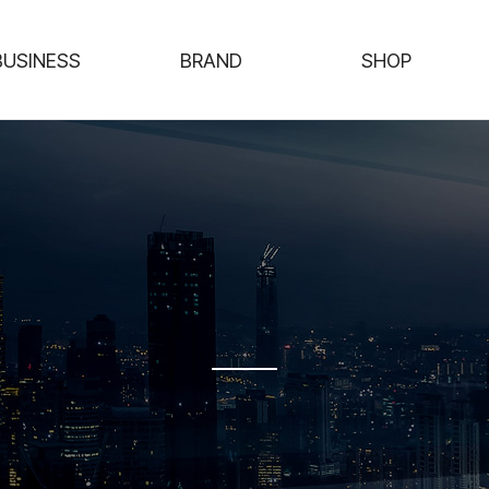
BUSINESS
BRAND
SHOP
사업소개
브랜드 스토리
PACKAGE
마케팅플랜
INGREMAX
청약철회 절차 및
PREMIUM
효과
일반라인
관리규정
판촉물
판매원조회
관계법령