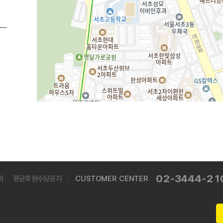
주소
서울 서초구 반포대로22길 37
전화
-
02-3444-21
회
평균후원수당공지
CUSTOMER CENTER