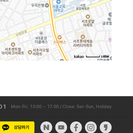
100m
01
Mon-Fri. 10:00 ~ 17:00 / Close. Sat-Sun, Holiday
상담하기