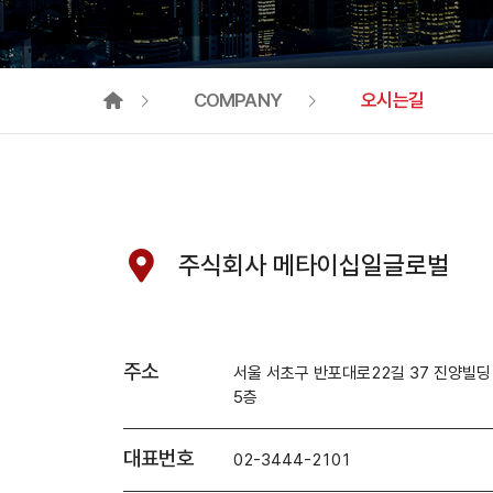
COMPANY
오시는길
인사말
기업이념
조직도
주식회사 메타이십일글로벌
오시는길
주소
서울 서초구 반포대로22길 37 진양빌딩
5층
대표번호
02-3444-2101