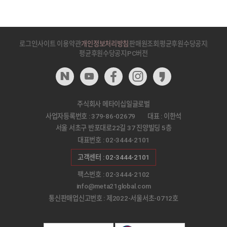
로그인
사이트 이용약관
개인정보처리방침
판매원조회
평균후원수당공지
평균후원수당공지
PC버전
주식회사 메타이십일글로벌
사업자등록번호 : 379-86-02679
대표 : 이한석
서울 서초구 반포대로22길 37 진양빌딩 5층
대표번호 : 02-3444-2101
고객센터 : 02-3444-2101
팩스번호 : 02-3444-2102
info@meta21global.com
통신판매업신고번호 : 제2022-서울서초-0712호